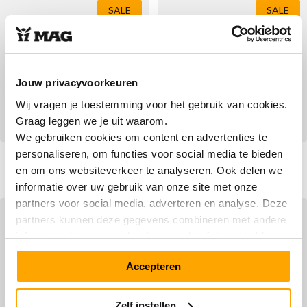
SALE
SALE
Jouw privacyvoorkeuren
Wij vragen je toestemming voor het gebruik van cookies.
Graag leggen we je uit waarom.
We gebruiken cookies om content en advertenties te
personaliseren, om functies voor social media te bieden
Megamok 4088 Off-White
Megamok 4089 Black
en om ons websiteverkeer te analyseren. Ook delen we
Vanaf
Vanaf
€ 99,90
Normale prijs
€ 119,90
Normale prijs
€ 149,90
€ 169,90
informatie over uw gebruik van onze site met onze
partners voor social media, adverteren en analyse. Deze
SALE
SALE
partners kunnen deze gegevens combineren met andere
informatie die u aan ze heeft verstrekt of die ze hebben
verzameld op basis van uw gebruik van hun services.
Accepteren
Zelf instellen