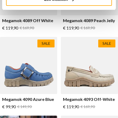
Megamok 4089 Off White
Megamok 4089 Peach Jelly
Vanaf
Vanaf
€ 119,90
Normale prijs
€ 119,90
Normale prijs
€ 169,90
€ 169,90
SALE
SALE
Megamok 4090 Azure Blue
Megamok 4093 Off-White
Vanaf
Vanaf
€ 99,90
Normale prijs
€ 119,90
Normale prijs
€ 149,90
€ 169,90