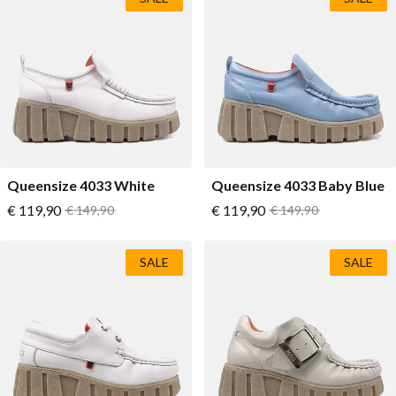
Queensize 4033 White
Queensize 4033 Baby Blue
Vanaf
Vanaf
€ 119,90
Normale prijs
€ 119,90
Normale prijs
€ 149,90
€ 149,90
SALE
SALE