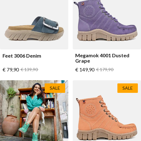
Lage schoenen
Loafers
Vegan
Sale
Sandalen
Loafers
Bikerboots
Megamok 4001 Dusted
Feet 3006 Denim
Veterlaarsjes
Grape
Vanaf
Vanaf
€ 79,90
Normale prijs
€ 149,90
Normale prijs
€ 139,90
€ 179,90
Workerboots
Enkellaarsjes met rits
SALE
SALE
Chelseaboots
Hakken
Laarzen
MAG Iconen