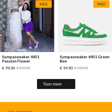
SALE
SALE
Sympasneaker 4451
Sympasneaker 4451 Green
Passion Flower
Bee
Vanaf
Vanaf
€ 99,90
Normale prijs
€ 99,90
Normale prijs
€ 159,90
€ 159,90
Toon meer
GET INSPIRED