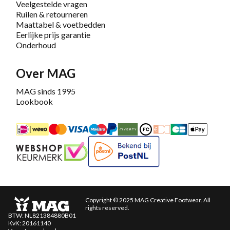
Veelgestelde vragen
Ruilen & retourneren
Maattabel & voetbedden
Eerlijke prijs garantie
Onderhoud
Over MAG
MAG sinds 1995
Lookbook
iDEAL
Mastercard
Bancontact
Maestro
PayPal
Riverty/Afterpay
FashionCheque
Overboeking
Carte Banca
Apple
Keurmerk
Bekend bij PostNL
Copyright © 2025 MAG Creative Footwear. All
rights reserved.
BTW: NL821384880B01
KvK: 20161140