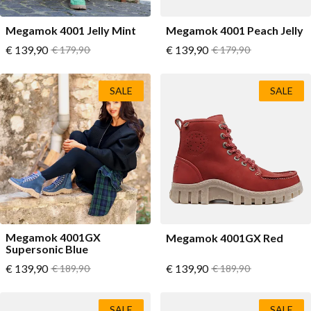
Megamok 4001 Jelly Mint
Megamok 4001 Peach Jelly
Vanaf
Vanaf
€ 139,90
Normale prijs
€ 139,90
Normale prijs
€ 179,90
€ 179,90
SALE
SALE
Megamok 4001GX
Megamok 4001GX Red
Supersonic Blue
Vanaf
Vanaf
€ 139,90
Normale prijs
€ 139,90
Normale prijs
€ 189,90
€ 189,90
SALE
SALE