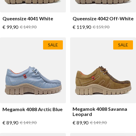
Queensize 4041 White
Queensize 4042 Off-White
Vanaf
Vanaf
€ 99,90
Normale prijs
€ 119,90
Normale prijs
€ 149,90
€ 159,90
SALE
SALE
Megamok 4088 Savanna
Megamok 4088 Arctic Blue
Leopard
Vanaf
Vanaf
€ 89,90
Normale prijs
€ 89,90
Normale prijs
€ 149,90
€ 149,90