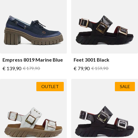
Empress 8019 Marine Blue
Feet 3001 Black
Vanaf
Vanaf
€ 139,90
Normale prijs
€ 79,90
Normale prijs
€ 179,90
€ 159,90
OUTLET
SALE