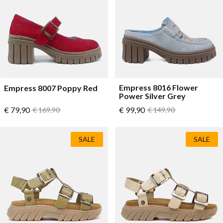
Lage schoenen
Loafers
Vegan
Sale
Sandalen
Loafers
Bikerboots
Empress 8016 Flower
Empress 8007 Poppy Red
Veterlaarsjes
Power Silver Grey
Vanaf
Vanaf
€ 79,90
Normale prijs
€ 99,90
Normale prijs
€ 169,90
€ 149,90
Workerboots
Enkellaarsjes met rits
SALE
SALE
Chelseaboots
Hakken
Laarzen
MAG Iconen