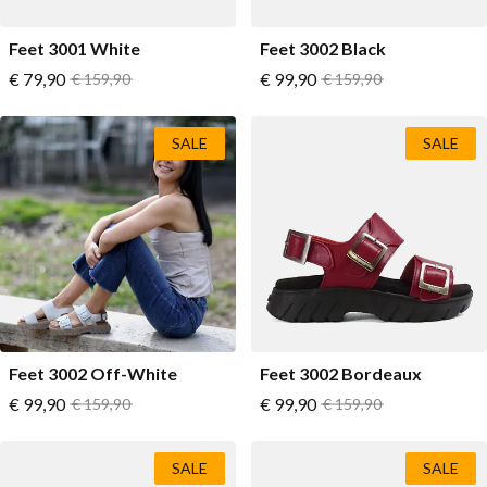
Feet 3001 White
Feet 3002 Black
Vanaf
Vanaf
€ 79,90
Normale prijs
€ 99,90
Normale prijs
€ 159,90
€ 159,90
SALE
SALE
Feet 3002 Off-White
Feet 3002 Bordeaux
Vanaf
Vanaf
€ 99,90
Normale prijs
€ 99,90
Normale prijs
€ 159,90
€ 159,90
SALE
SALE