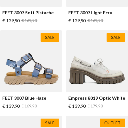
FEET 3007 Soft Pistache
FEET 3007 Light Ecru
Vanaf
Vanaf
€ 139,90
Normale prijs
€ 139,90
Normale prijs
€ 169,90
€ 169,90
SALE
SALE
FEET 3007 Blue Haze
Empress 8019 Optic White
Vanaf
Vanaf
€ 139,90
Normale prijs
€ 139,90
Normale prijs
€ 169,90
€ 179,90
SALE
OUTLET