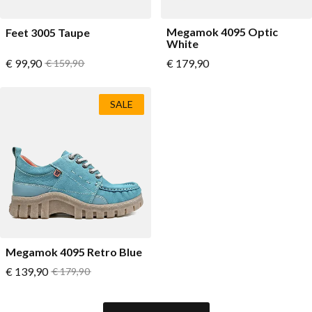
Megamok 4095 Optic
Feet 3005 Taupe
White
Vanaf
Vanaf
€ 99,90
Normale prijs
€ 179,90
€ 159,90
SALE
Megamok 4095 Retro Blue
Vanaf
€ 139,90
Normale prijs
€ 179,90