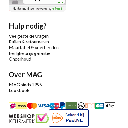
Hulp nodig?
Veelgestelde vragen
Ruilen & retourneren
Maattabel & voetbedden
Eerlijke prijs garantie
Onderhoud
Over MAG
MAG sinds 1995
Lookbook
iDEAL
Mastercard
Bancontact
Maestro
PayPal
Riverty/Afterpay
FashionCheque
Overboeking
Carte Banca
Apple
Keurmerk
Bekend bij PostNL