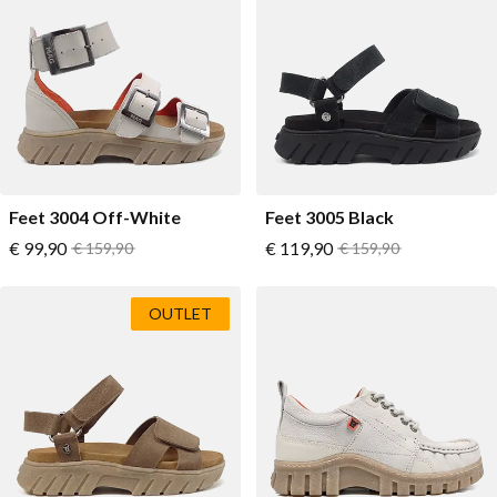
Feet 3004 Off-White
Feet 3005 Black
Vanaf
Vanaf
€ 99,90
Normale prijs
€ 119,90
Normale prijs
€ 159,90
€ 159,90
OUTLET