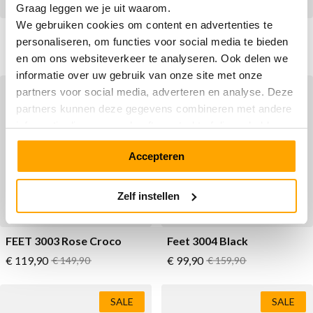
Graag leggen we je uit waarom.
We gebruiken cookies om content en advertenties te
Feet 3003 Arctic Blue
Feet 3003 Antique Bronze
personaliseren, om functies voor social media te bieden
Vanaf
Vanaf
€ 99,90
Normale prijs
€ 99,90
Normale prijs
€ 149,90
€ 149,90
en om ons websiteverkeer te analyseren. Ook delen we
informatie over uw gebruik van onze site met onze
partners voor social media, adverteren en analyse. Deze
SALE
SALE
partners kunnen deze gegevens combineren met andere
informatie die u aan ze heeft verstrekt of die ze hebben
verzameld op basis van uw gebruik van hun services.
Accepteren
Zelf instellen
FEET 3003 Rose Croco
Feet 3004 Black
Vanaf
Vanaf
€ 119,90
Normale prijs
€ 99,90
Normale prijs
€ 149,90
€ 159,90
SALE
SALE